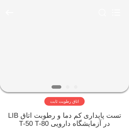
Xi'An
LIB
Environmental
Simulation
Industry.
All
Rights
Reserved.
خانه
محصولات
درباره
ما
تور
اتاق رطوبت ثابت
کارخانه
تست پایداری کم دما و رطوبت اتاق LIB
کنترل
در آزمایشگاه دارویی T-50 T-80