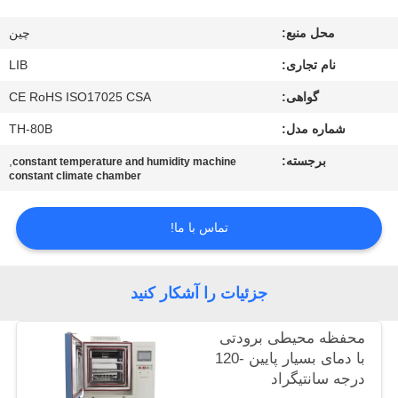
کیفیت
محل منبع:
چين
با
نام تجاری:
LIB
ما
گواهی:
CE RoHS ISO17025 CSA
تماس
شماره مدل:
TH-80B
بگیرید
برجسته:
,
constant temperature and humidity machine
constant climate chamber
اخبار
تماس با ما!
درخواست
جزئیات را آشکار کنید
نقل
قول
محفظه محیطی برودتی
با دمای بسیار پایین -120
درجه سانتیگراد
نقشه