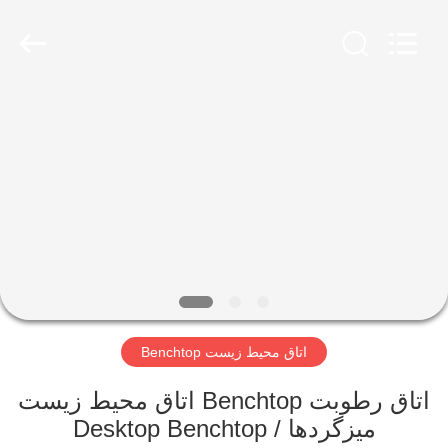
Xi'An
LIB
Environmental
Simulation
Industry.
All
Rights
Reserved.
خانه
محصولات
درباره
ما
تور
اتاق محیط زیست Benchtop
کارخانه
اتاق رطوبت Benchtop اتاق محیط زیست
کنترل
میزگردها / Desktop Benchtop