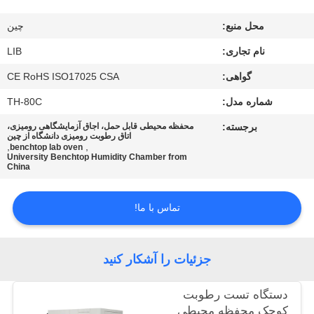
کیفیت
محل منبع:
چين
با
نام تجاری:
LIB
ما
گواهی:
CE RoHS ISO17025 CSA
تماس
شماره مدل:
TH-80C
بگیرید
برجسته:
محفظه محیطی قابل حمل، اجاق آزمایشگاهی رومیزی،
اتاق رطوبت رومیزی دانشگاه از چین
,
,
benchtop lab oven
University Benchtop Humidity Chamber from
اخبار
China
تماس با ما!
درخواست
نقل
جزئیات را آشکار کنید
قول
دستگاه تست رطوبت
نقشه
کوچک محفظه محیطی